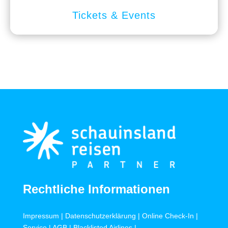
Tickets & Events
Rechtliche Informationen
Impressum
|
Datenschutzerklärung
|
Online Check-In
|
Service
|
AGB
|
Blacklisted Airlines
|